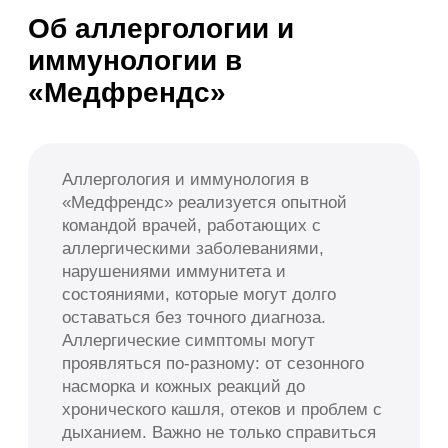
проявляться по-разному: от сезонного
насморка и кожных реакций до
хронического кашля, отеков и проблем с
дыханием. Важно не только справиться
с симптомами, но и разобраться в
причине их возникновения.
Мы работаем со взрослыми и детьми, в
том числе в ситуациях, когда: 1)
симптомы сохраняются длительное
время; 2) предыдущее лечение не дало
результата; 3) сложно определить
аллерген или причину состояния; 4)
нужно подобрать безопасную и
понятную тактику лечения. Мы не лечим
«по шаблону» — каждый случай
рассматривается индивидуально.