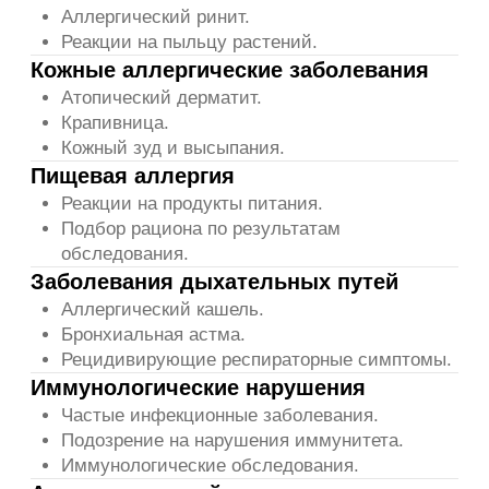
Пациентам
Документы
Услуги
Политика
Сертификаты
конфидециальности
Специалисты
Лицензии клиники
О клинике
Контакты
Прайс
Блог
Социальные сети
ВКонтакте
Telegram
ООО «МЕДФРЕНДС-КЛИНИК»
ИНН: 9724185225
ОГРН: 1237700242778
Адрес