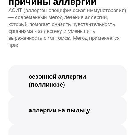
Кожные высыпания
Зуд кожи
Отеки
Кашель, связанный с аллергией
Одышка
Покраснение и зуд глаз
Реакции на продукты питания
Частые простудные заболевания