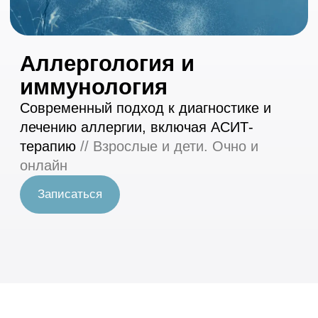
лечению аллергии, включая АСИТ-
терапию
// Взрослые и дети. Очно и
онлайн
Записаться
Об аллергологии и
иммунологии в
«Медфрендс»
Аллергология и иммунология в
«Медфрендс» реализуется опытной
командой врачей, работающих с
аллергическими заболеваниями,
нарушениями иммунитета и
состояниями, которые могут долго
оставаться без точного диагноза.
Аллергические симптомы могут