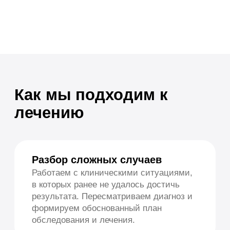
индивидуальную схему лечения.
Аллергия у детей и
взрослых
Помогаем пациентам разного возраста — от
раннего детства до взрослых пациентов с
хроническими аллергическими заболеваниями.
В клинике доступны:
консультации аллерголога-иммунолога
диагностика аллергических
заболеваний
наблюдение детей с атопическими
состояниями
помощь при сезонной аллергии
подбор и проведение АСИТ
подбор терапии и рекомендаций по
образу жизни