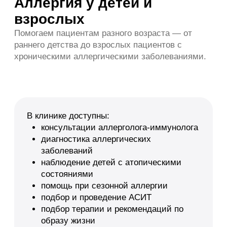
Врачи направления
аллергология и
иммунология
Сердобинцев
Кирилл
Валентинович
Аллерголог-иммунолог,
педиатр
Часто задаваемые
вопросы