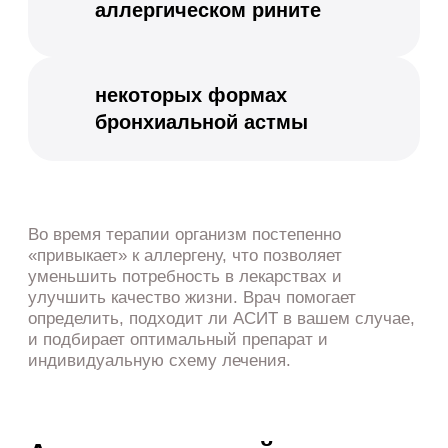
Как проходит прием
Очный прием
Врач уточняет симптомы, сезонность
проявлений, образ жизни, питание и ранее
проведенные обследования. При необходимости
формируется план диагностики и лечения,
даются рекомендации по контролю симптомов и
профилактике обострений.
Онлайн консультации
Можно получить консультацию дистанционно —
обсудить симптомы, результаты обследований,
получить второе мнение или скорректировать
уже назначенное лечение. Это удобно, если вы
уже были на приеме или не можете приехать в
клинику.