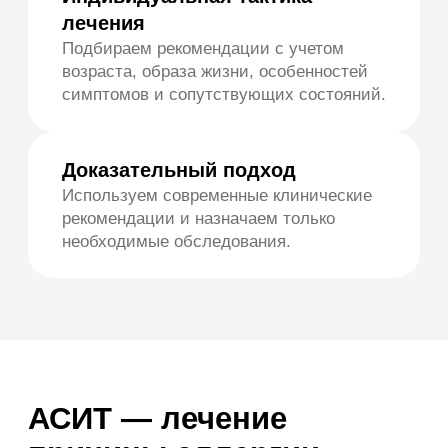
Аллергический кашель.
Бронхиальная астма.
Рецидивирующие респираторные симптомы.
Иммунологические нарушения
Частые инфекционные заболевания.
Подозрение на нарушения иммунитета.
Иммунологические обследования.
Аллергия у детей
Наблюдение детей с аллергическими
проявлениями и подбор тактики лечения с
учетом возраста.
С какими симптомами
нужно обратиться к
аллергологу-иммунологу
Насморк и чихание без признаков
инфекции
Заложенность носа