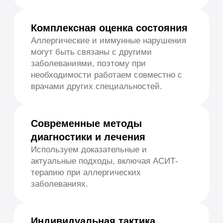
С какими состояниями
мы работаем
Сезонная аллергия
Поллиноз.
Аллергический ринит.
Реакции на пыльцу растений.
Кожные аллергические заболевания
Атопический дерматит.
Крапивница.
Кожный зуд и высыпания.
Пищевая аллергия
Реакции на продукты питания.
Подбор рациона по результатам
обследования.
Заболевания дыхательных путей