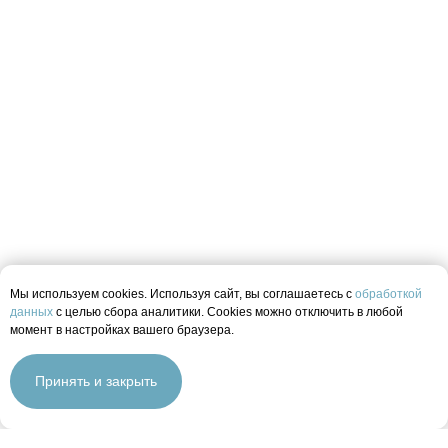
Telegram
ООО «МЕДФРЕНДС-КЛИНИК»
ИНН: 9724185225
ОГРН: 1237700242778
Адрес
г. Москва, 1-й Нагатинский проезд, д. 11, к. 1
8 (495) 129-95-59
Ежедневно с 8:00 до 21:00
Единая почта клиники
info@mfclinic.ru
Связаться с нами
Мы используем cookies. Используя сайт, вы соглашаетесь с
обработкой
данных
с целью сбора аналитики. Cookies можно отключить в любой
момент в настройках вашего браузера.
ИМЕЮТСЯ ПРОТИВОПОКАЗАНИЯ, НЕОБХОДИМО
ПРОКОНСУЛЬТИРОВАТЬСЯ СО СПЕЦИАЛИСТОМ.
Принять и закрыть
ВЕРСИЯ ДЛЯ СЛАБОВИДЯЩИХ НАХОДИТСЯ В
РАЗРАБОТКЕ