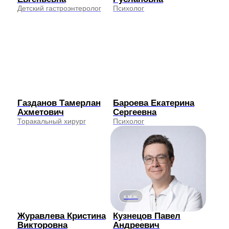
Пациентам
Документы
Услуги
Политика
Сертификаты
конфидециальности
Специалисты
Лицензии клиники
О клинике
Контакты
Прайс
Блог
Социальные сети
ВКонтакте
Telegram