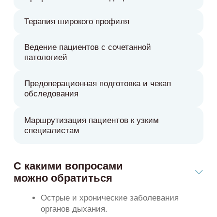
Гастроэзофагеальная рефлюксная
болезнь.
Язвенная болезнь желудка и
двенадцатиперстной кишки.
Хронические заболевания печени.
Артериальная гипертензия.
Анемии, в том числе латентный дефицит
железа.
Пиелонефрит и другие заболевания
почек.
Апатия, слабость, снижение энергии.
Профилактические осмотры и скрининги.
Ведение пациентов пожилого возраста с
сочетанной патологией.
Услуги и стоимость
Прием в клинике
от 6 300 ₽
Онлайн консультация
от 6 300 ₽