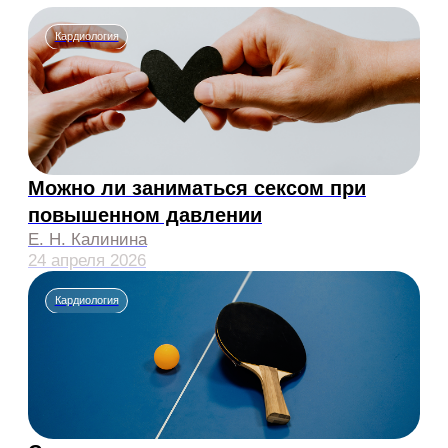
Куренков Андрей
Ганин Дмитрий
Владимирович
Алексеевич
Педиатр
Невролог
Арзамасцев Евгений
Цветкова Дарья
Николаевич
Сергеевна
Диетолог, гастроэнтеролог,
Врач УЗИ, терапевт,
нутрициолог
физиотерапевт
к.м.н.
Павличенко
Караваев Александр
Светлана
Михайлович
Николаевна
Невролог, специалист по
мануальной терапии
Терапевт, кардиолог,
диетолог, фармаколог