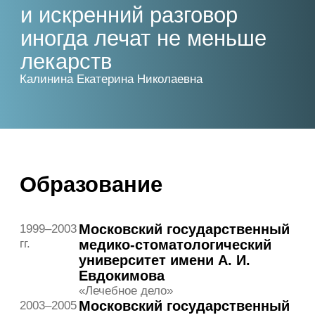
гг.
областной госпиталь для
ветеранов войн»
Врач-терапевт
Клиника «Огни Олимпа»
2022–2025
гг.
Врач-терапевт
Статьи врача
Кардиология
Можно ли заниматься сексом при
повышенном давлении
Е. Н. Калинина
24 апреля 2026
Кардиология