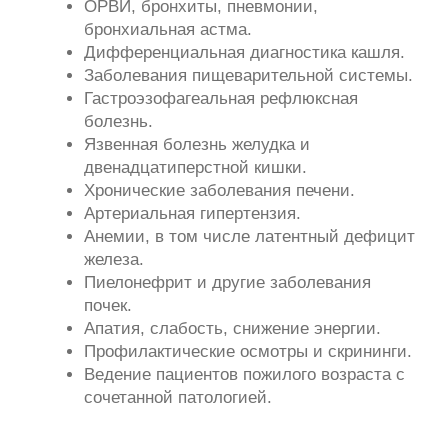
Внимательное отношение
и искренний разговор
иногда лечат не меньше
лекарств
Калинина Екатерина Николаевна
Образование
Московский государственный
1999–2003
гг.
медико-стоматологический
университет имени А. И.
Евдокимова
«Лечебное дело»
Московский государственный
2003–2005