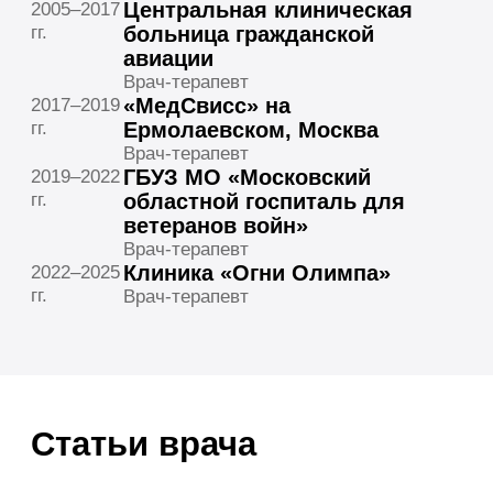
к.м.н.
Бабин Вячеслав
Бабина Ирина
Вячеславович
Александровна
Мед. лидер, терапевт,
Врач УЗИ, терапевт,
кардиолог, аритмолог
ревматолог
к.м.н.
к.м.н.
Закройщикова
Свиридонова
Инесса
Марина
Владимировна
Александровна
Главный невролог
Эндокринолог, диетолог,
мед. директор