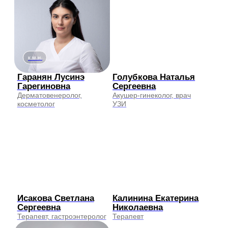
Запланировать свой
визит в клинику
Оставьте свои контакты, и наши
администраторы свяжутся с вами
Нажимая на кнопку «Заказать звонок», вы выражаете свое согласие с
условиями обработки персональных данных и
политикой
конфидециальности
Заказать звонок