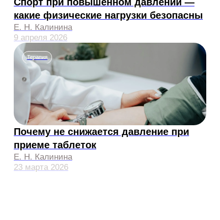
Хасия Элисо
Сердобинцев
Михайловна
Кирилл
Валентинович
Акушер-гинеколог,
гинеколог-эндокринолог,
Аллерголог-иммунолог,
врач УЗИ
педиатр
к.м.н.
Мурзов Михаил
Москаленко Анна
Александрович
Николаевна
Главный врач, терапевт,
Невролог, паркинсонолог
сомнолог
к.м.н.
Гаранян Лусинэ
Голубкова Наталья
Гарегиновна
Сергеевна