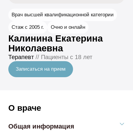
Терапевт
// Пациенты с 18 лет
Записаться на прием
О враче
Общая информация
Екатерина Николаевна ведет пациентов
терапевтического профиля с острыми и
хроническими заболеваниями, в том числе при
сочетанной патологии и сложной клинической
картине. Имеет большой опыт работы как в
амбулаторных условиях, так и в стационаре,
включая ведение пациентов пожилого и
старческого возраста.
Врач придерживается принципов доказательной
медицины, проводит диагностику без
избыточных анализов и обследований, уделяет
внимание разъяснению диагноза и тактики
лечения. Возможна дистанционная поддержка
пациента на этапах подбора и стабилизации
терапии.