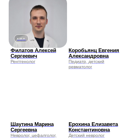
Адрес клиники
г. Москва, 1-й Нагатинский проезд, д.
11, к. 1
Чтобы получить подробную информацию о том,
как добраться до клиники, о парковке и
доступности для маломобильных пациентов
свяжитесь с администратором по номеру
+7
(495) 129 95 59
.
Медфрендс
Медцентр, клиника в Москве
Косметология в Москве