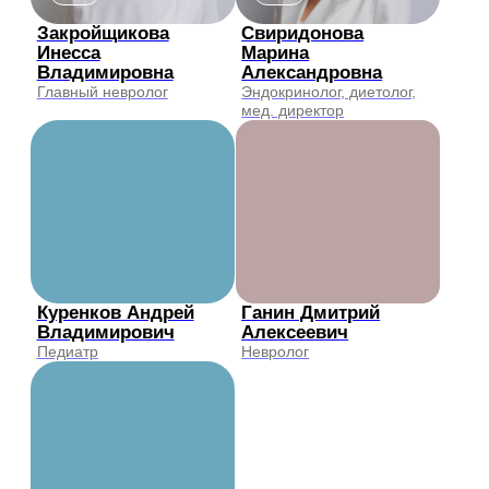
Шаутина Марина
Ерохина Елизавета
Сергеевна
Константиновна
Невролог, цефалголог,
Детский невролог
алголог
Харзиани Елена
Кириченко Ольга
Валерьевна
Андреевна
Клинический психолог
Невролог, ФРМ,
ботулинотерапевт
Кузина Дарья
Мавлиева Радмила
Евгеньевна
Руслановна
Детский гастроэнтеролог
Психолог