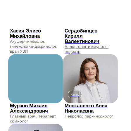
УЗИ
дерматолог, трихолог
Новикова Инна
Здоров Алексей
Валерьевна
Владимирович
Маммолог, онколог, врач
Хирург, флеболог,
УЗИ
сердечно-сосудистый
хирург
Бурлуцкая Светлана
Александровна
Клинический психолог,
детский и подростковый
психолог