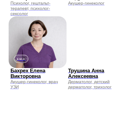
ООО «МЕДФРЕНДС-КЛИНИК»
ИНН: 9724185225
ОГРН: 1237700242778
Адрес
г. Москва, 1-й Нагатинский проезд, д. 11, к. 1
8 (495) 129-95-59
Ежедневно с 8:00 до 21:00
Единая почта клиники
info@mfclinic.ru
Связаться с нами
ИМЕЮТСЯ ПРОТИВОПОКАЗАНИЯ, НЕОБХОДИМО
ПРОКОНСУЛЬТИРОВАТЬСЯ СО СПЕЦИАЛИСТОМ.
ВЕРСИЯ ДЛЯ СЛАБОВИДЯЩИХ НАХОДИТСЯ В
РАЗРАБОТКЕ