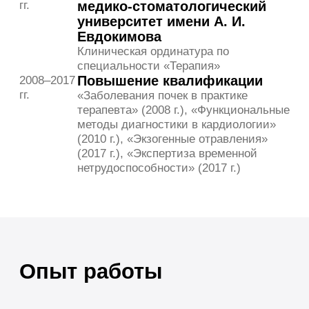
Спорт при повышенном давлении —
какие физические нагрузки безопасны
Е. Н. Калинина
9 апреля 2026
Терапия
Почему не снижается давление при
приеме таблеток
Е. Н. Калинина
23 марта 2026
Все врачи