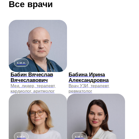
Дерматовенеролог,
Акушер-гинеколог, врач
косметолог
УЗИ
Исакова Светлана
Калинина Екатерина
Сергеевна
Николаевна
Терапевт, гастроэнтеролог
Терапевт
к.м.н.
Филатов Алексей
Коробьянц Евгения
Сергеевич
Александровна
Рентгенолог
Педиатр, детский
ревматолог