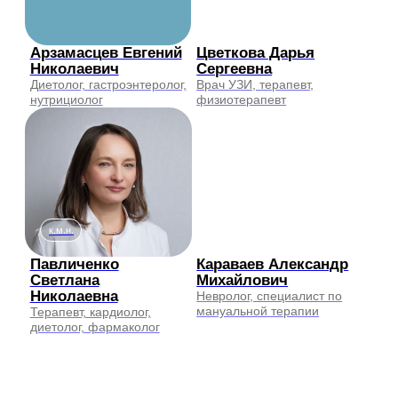
Газданов Тамерлан
Бароева Екатерина
Ахметович
Сергеевна
Торакальный хирург
Психолог
к.м.н.
Журавлева Кристина
Кузнецов Павел
Викторовна
Андреевич
Психолог, гештальт-
Акушер-гинеколог
терапевт, психолог-
сексолог
к.м.н.
Бахрех Елена
Трушина Анна
Викторовна
Алексеевна
Акушер-гинеколог, врач
Дерматолог, детский