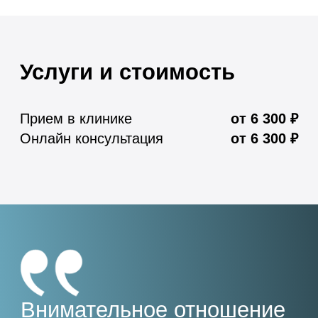
гг.
медико-стоматологический
университет имени А. И.
Евдокимова
Клиническая ординатура по
специальности «Терапия»
Повышение квалификации
2008–2017
гг.
«Заболевания почек в практике
терапевта» (2008 г.), «Функциональные
методы диагностики в кардиологии»
(2010 г.), «Экзогенные отравления»
(2017 г.), «Экспертиза временной
нетрудоспособности» (2017 г.)
Опыт работы
Центральная клиническая
2005–2017
гг.
больница гражданской
авиации
Врач-терапевт
«МедСвисс» на
2017–2019
гг.
Ермолаевском, Москва
Врач-терапевт
ГБУЗ МО «Московский
2019–2022