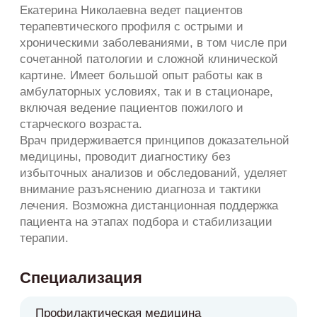
Специализация
Профилактическая медицина
Терапия широкого профиля
Ведение пациентов с сочетанной
патологией
Предоперационная подготовка и чекап
обследования
Маршрутизация пациентов к узким
специалистам
С какими вопросами
можно обратиться
Острые и хронические заболевания
органов дыхания.
ОРВИ, бронхиты, пневмонии,
бронхиальная астма.
Дифференциальная диагностика кашля.
Заболевания пищеварительной системы.